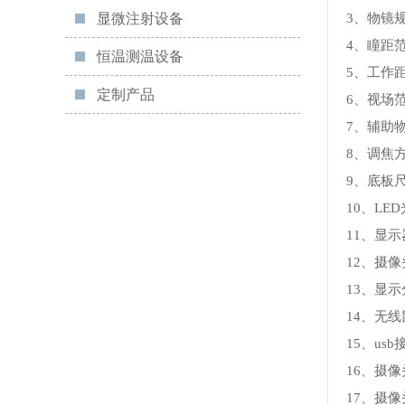
显微注射设备
3、物镜规
4、瞳距范
恒温测温设备
5、工作距
定制产品
6、视场范围
7、辅助物镜
8、调焦
9、底板尺
10、LE
11、显示
12、摄
13、显示分
14、无
15、us
16、摄
17、摄