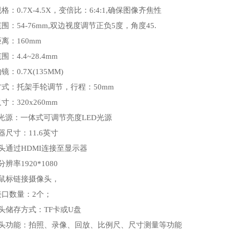
格：0.7X-4.5X，变倍比：6:4:1,确保图像齐焦性
围：54-76mm,双边视度调节正负5度，角度45.
离：160mm
：4.4~28.4mm
：0.7X(135MM)
方式：托架手轮调节，行程：50mm
寸：320x260mm
D光源：一体式可调节亮度LED光源
器尺寸：11.6英寸
像头通过HDMI连接至显示器
辨率1920*1080
线鼠标链接摄像头，
b接口数量：2个；
像头储存方式：TF卡或U盘
像头功能：拍照、录像、回放、比例尺、尺寸测量等功能