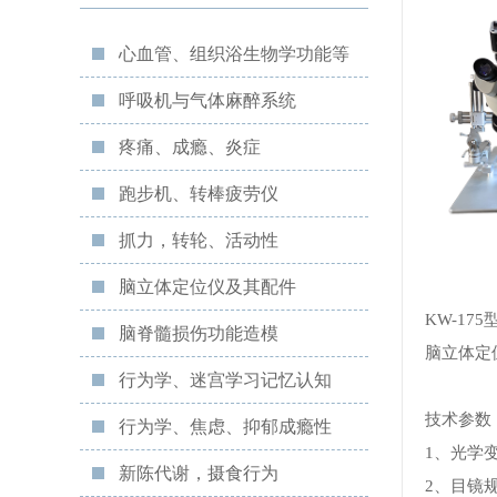
心血管、组织浴生物学功能等
呼吸机与气体麻醉系统
疼痛、成瘾、炎症
跑步机、转棒疲劳仪
抓力，转轮、活动性
脑立体定位仪及其配件
KW-17
脑脊髓损伤功能造模
脑立体定
行为学、迷宫学习记忆认知
技术参数
行为学、焦虑、抑郁成瘾性
1、光学变
新陈代谢，摄食行为
2、目镜规