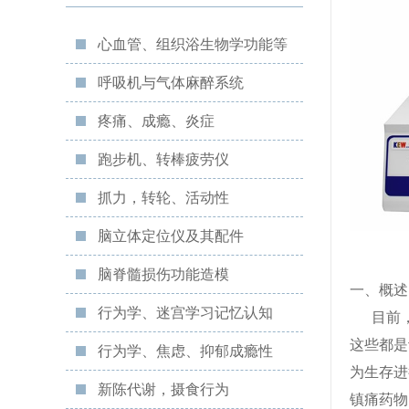
心血管、组织浴生物学功能等
呼吸机与气体麻醉系统
疼痛、成瘾、炎症
跑步机、转棒疲劳仪
抓力，转轮、活动性
脑立体定位仪及其配件
脑脊髓损伤功能造模
一、概述
行为学、迷宫学习记忆认知
目前，
这些都是
行为学、焦虑、抑郁成瘾性
为生存进
新陈代谢，摄食行为
镇痛药物