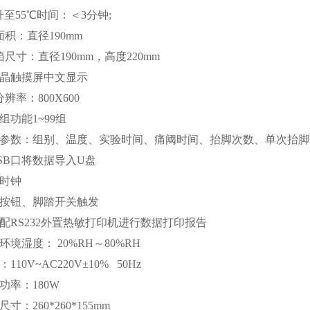
升至
55
℃时间：＜
3
分钟
;
面积：直径
190mm
箱尺寸：直径
190mm
，高度
220mm
晶触摸屏中文显示
辨率：800X600
组功能1~99组
录参数：组别、温度、实验时间、痛阈时间、抬脚次数、单次抬
SB
口将数据导入
U
盘
时钟
按钮、脚踏开关触发
配
RS232
外置热敏打印机进行数据打印报告
环境湿度：
20%RH
～
80%RH
：
110V~AC220V
±
10% 50Hz
功率：
180W
尺寸：
260*260*155mm