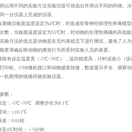
所以用不同的实验方法实验仪器可筛选出作用点不同的药物。冷
同一台仪器上完成的仪器。
测痛仪板面温度设定为4℃时，对造成坐骨神经病理性疼痛模型
次数，当板面温度设定为55℃时，对动物的生理性痛阈的高低
实验方法的优点是动物是在无约束状态下进行测试，避免了人为
能更准确反映动物的痛觉行为而受到实验人员的喜爱。
有设定温度宽（-5℃~70℃），温控精度高，计时误差小（误差
打印机、USB微机接口和动物盛装快捷，数据显示齐全、观察
一机两用的镇痛药物实验仪器。
参数：
设定：
-5
℃
~70
℃
调整步长为
0.1
℃
动：≤±
0.1
℃
误差：
0.01
秒
降至
4
℃时间：＜
5
分钟
;