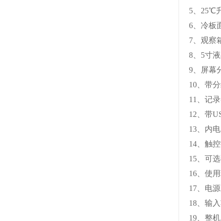
5
、
25
℃
6
、冷板
7
、观察
8
、
5
寸液
9、屏幕分
10、带分
11、记
12
、带
U
13
、内电
14
、触控
15
、可选
16
、使用
17
、电源
18
、输入
19
、整机