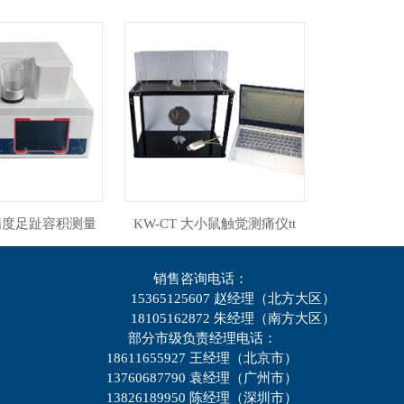
高精度足趾容积测量
KW-CT 大小鼠触觉测痛仪tt
仪tt
销售咨询电话：
15365125607 赵经理（北方大区）
18105162872 朱经理（南方
大区
）
部分市级负责经理电话：
18611655927 王经理（北京市）
13760687790 袁经理（广州市）
13826189950
陈经理
（深圳市）