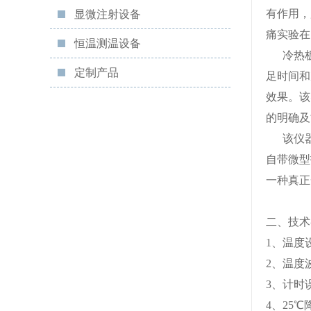
有作用，
显微注射设备
痛实验在
恒温测温设备
冷热板
定制产品
足时间和
效果。该
的明确及
该仪器除
自带微型
一种真正
二、技术
1
、温度
2
、温度波
3
、计时
4
、
25
℃