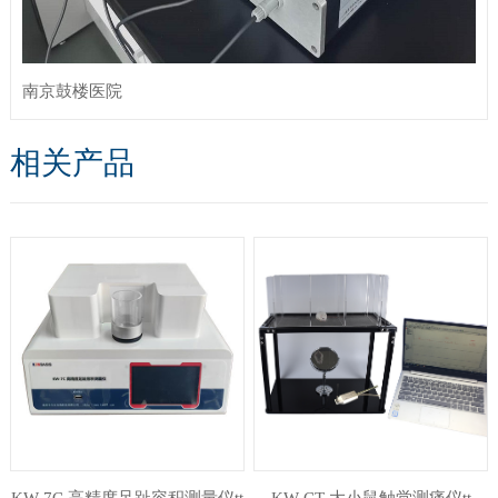
南京鼓楼医院
相关产品
KW-7C 高精度足趾容积测量仪tt
KW-CT 大小鼠触觉测痛仪tt