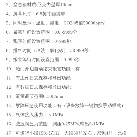
3、窒息箱材质:亚克力壁厚10mm
4、屏幕尺寸：6.8英寸触摸屏
5、同时显示：温度、湿度、CO2(峰值50000ppm)
6、暴露时间设置范围：0.0~9999分
7、观察时间设置范围：0~999秒
8、排气时间（冲洗二氧化碳）：0-999秒
9、报警等待时间设置范围：0-999秒
10、舱门开启自动结束报警功能：有
11、有工作日志保存和导出功能。
12、有数据日志保存和导出功能。
13、流量调节范围0-30L/min
14、故障应急使用功能：有（设备故障一键切换手动模式）
15
、
气体接入压力：＜1MPa
16
、
减压阀压力范围：测压0-25MPa,输出0-1MPa
17
、
可进行小鼠150只左右，大鼠60只左右，家兔4只，比格